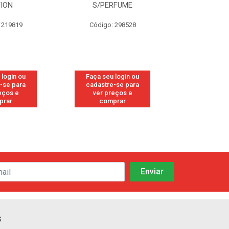
RFUME
FRESH
CANFO
 298528
Código: 113
Código:
 login ou
Faça seu login ou
Faça seu 
-se para
cadastre-se para
cadastre
eços e
ver preços e
ver pr
prar
comprar
comp
s