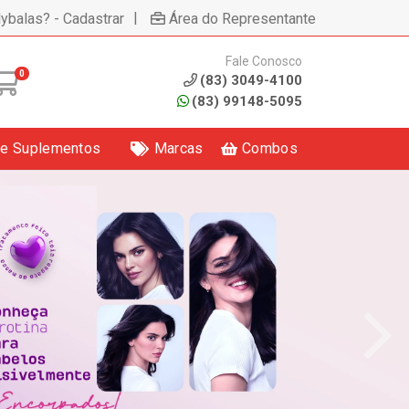
|
lybalas? - Cadastrar
Área do Representante
Fale Conosco
0
(83) 3049-4100
(83) 99148-5095
 e Suplementos
Marcas
Combos