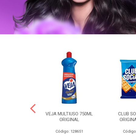
OLLON 50ML
VEJA MULTIUSO 750ML
CLUB SO
 HIALURONICO
ORIGINAL
ORIGIN
: 328158
Código: 128651
Código