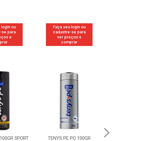
 login ou
Faça seu login ou
Faça seu 
-se para
cadastre-se para
cadastre
eços e
ver preços e
ver pr
prar
comprar
comp
 PO 100GR
TENYS PE PO 100GR MENTA
TENYS PE 