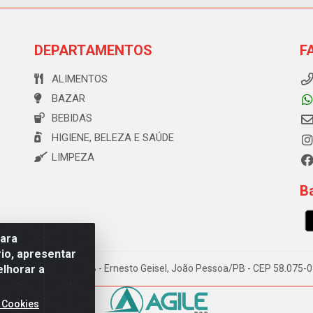
DEPARTAMENTOS
F
ALIMENTOS
BAZAR
BEBIDAS
HIGIENE, BELEZA E SAÚDE
LIMPEZA
Ba
para
io, apresentar
elhorar a
e Souza, 173 Galpão B - Ernesto Geisel, João Pessoa/PB - CEP 58.075
 Cookies