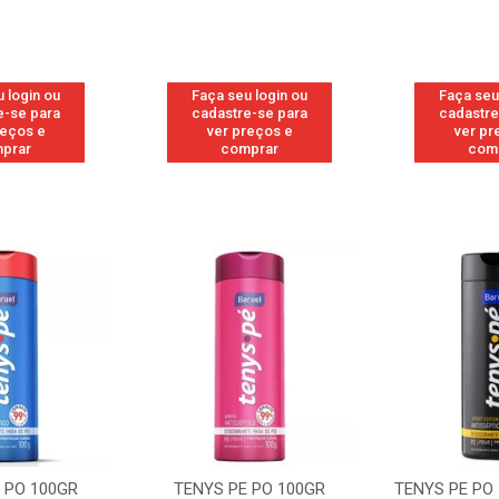
 login ou
Faça seu login ou
Faça seu
e-se para
cadastre-se para
cadastre
reços e
ver preços e
ver pr
prar
comprar
com
 PO 100GR
TENYS PE PO 100GR SPORT
TENYS PE