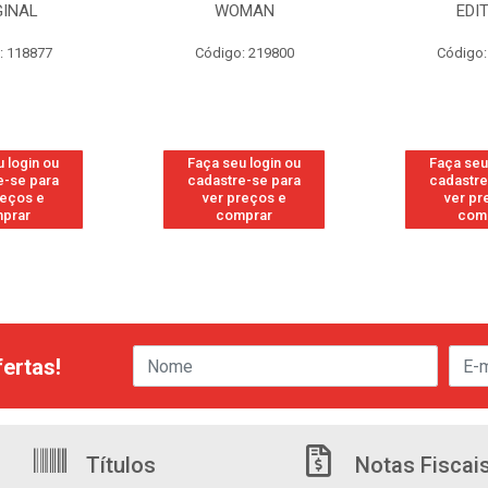
MAN
EDITION
S/PE
: 219800
Código: 219819
Código:
 login ou
Faça seu login ou
Faça seu
e-se para
cadastre-se para
cadastre
reços e
ver preços e
ver pr
prar
comprar
com
ertas!
Títulos
Notas Fiscai