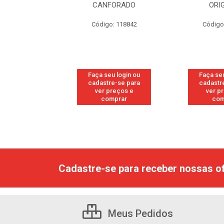
FORADO
ORIGINAL
WO
: 118842
Código: 118877
Código
u login ou
Faça seu login ou
Faça seu
e-se para
cadastre-se para
cadastr
reços e
ver preços e
ver p
mprar
comprar
com
Cadastre-se para receber nossas of
Meus Pedidos