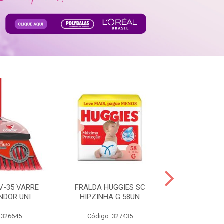
V-35 VARRE
FRALDA HUGGIES SC
H.BRASIL FC 
NDOR UNI
HIPZINHA G 58UN
 326645
Código: 327435
Código: