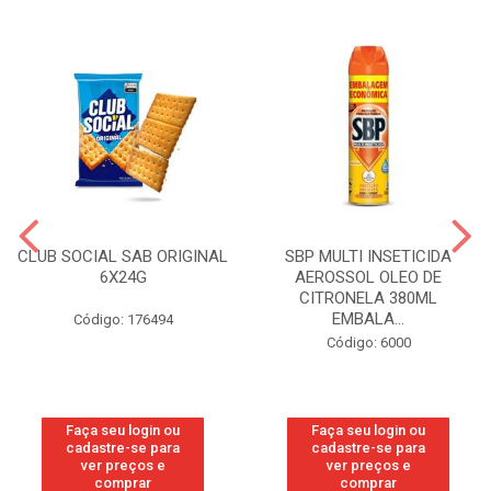
CLUB SOCIAL SAB ORIGINAL
SBP MULTI INSETICIDA
6X24G
AEROSSOL OLEO DE
CITRONELA 380ML
EMBALA...
Código: 176494
Código: 6000
Faça seu login ou
Faça seu login ou
cadastre-se para
cadastre-se para
ver preços e
ver preços e
comprar
comprar