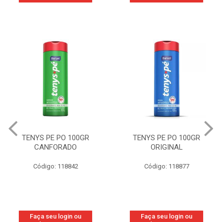
GR
TENYS PE PO 100GR
TENYS PE PO 100
ORIGINAL
WOMAN
Código: 118877
Código: 219800
Faça seu login ou
Faça seu login ou