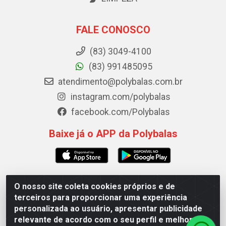
FALE CONOSCO
(83) 3049-4100
(83) 991485095
atendimento@polybalas.com.br
instagram.com/polybalas
facebook.com/Polybalas
Baixe já o APP da Polybalas
O nosso site coleta cookies próprios e de
Polybalas - Rua João Miguel de Souza, 173 Galpão B -
terceiros para proporcionar uma experiência
Ernesto Geisel, João Pessoa/PB - CEP 58.075-075 - CNPJ
personalizada ao usuário, apresentar publicidade
00.909.327/0002-61
relevante de acordo com o seu perfil e melhorar a