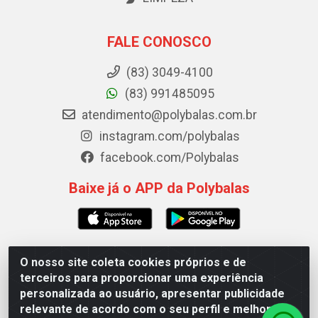
FALE CONOSCO
(83) 3049-4100
(83) 991485095
atendimento@polybalas.com.br
instagram.com/polybalas
facebook.com/Polybalas
Baixe já o APP da Polybalas
O nosso site coleta cookies próprios e de
Polybalas - Rua João Miguel de Souza, 173 Galpão B -
terceiros para proporcionar uma experiência
Ernesto Geisel, João Pessoa/PB - CEP 58.075-075 - CNPJ
personalizada ao usuário, apresentar publicidade
00.909.327/0002-61
relevante de acordo com o seu perfil e melhorar a