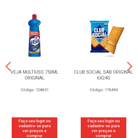
VEJA MULTIUSO 750ML
CLUB SOCIAL SAB ORIGINAL
ORIGINAL
6X24G
Código: 128651
Código: 176494
Faça seu login ou
Faça seu login ou
cadastre-se para
cadastre-se para
ver preços e
ver preços e
comprar
comprar