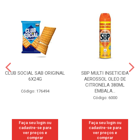
CLUB SOCIAL SAB ORIGINAL
SBP MULTI INSETICIDA
6X24G
AEROSSOL OLEO DE
CITRONELA 380ML
EMBALA...
Código: 176494
Código: 6000
Faça seu login ou
Faça seu login ou
cadastre-se para
cadastre-se para
ver preços e
ver preços e
comprar
comprar