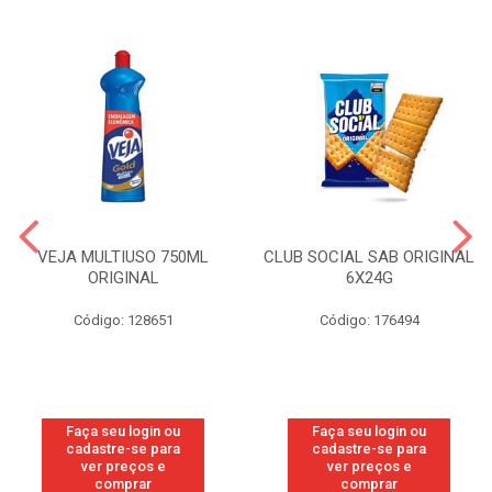
VEJA MULTIUSO 750ML
CLUB SOCIAL SAB ORIGINAL
ORIGINAL
6X24G
Código: 128651
Código: 176494
Faça seu login ou
Faça seu login ou
cadastre-se para
cadastre-se para
ver preços e
ver preços e
comprar
comprar