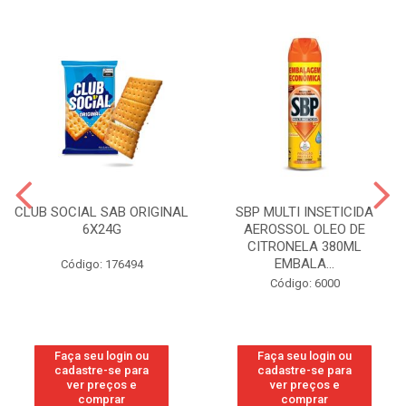
CLUB SOCIAL SAB ORIGINAL
SBP MULTI INSETICIDA
6X24G
AEROSSOL OLEO DE
CITRONELA 380ML
EMBALA...
Código: 176494
Código: 6000
Faça seu login ou
Faça seu login ou
cadastre-se para
cadastre-se para
ver preços e
ver preços e
comprar
comprar