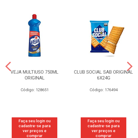
VEJA MULTIUSO 750ML
CLUB SOCIAL SAB ORIGINAL
ORIGINAL
6X24G
Código: 128651
Código: 176494
Faça seu login ou
Faça seu login ou
cadastre-se para
cadastre-se para
ver preços e
ver preços e
comprar
comprar