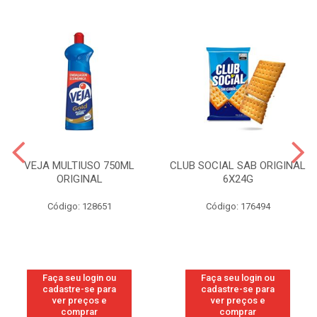
VEJA MULTIUSO 750ML
CLUB SOCIAL SAB ORIGINAL
ORIGINAL
6X24G
Código: 128651
Código: 176494
Faça seu login ou
Faça seu login ou
cadastre-se para
cadastre-se para
ver preços e
ver preços e
comprar
comprar