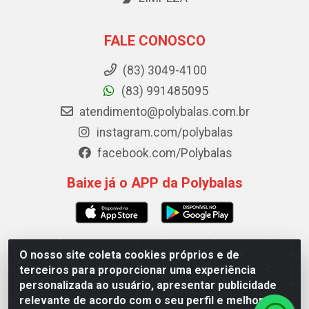
FALE CONOSCO
(83) 3049-4100
(83) 991485095
atendimento@polybalas.com.br
instagram.com/polybalas
facebook.com/Polybalas
Baixe já o APP da Polybalas
O nosso site coleta cookies próprios e de
Polybalas - Rua João Miguel de Souza, 173 Galpão B -
terceiros para proporcionar uma experiência
Ernesto Geisel, João Pessoa/PB - CEP 58.075-075 - CNPJ
personalizada ao usuário, apresentar publicidade
00.909.327/0002-61
relevante de acordo com o seu perfil e melhorar a