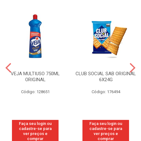
VEJA MULTIUSO 750ML
CLUB SOCIAL SAB ORIGINAL
ORIGINAL
6X24G
Código: 128651
Código: 176494
Faça seu login ou
Faça seu login ou
cadastre-se para
cadastre-se para
ver preços e
ver preços e
comprar
comprar