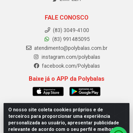
FALE CONOSCO
(83) 3049-4100
(83) 991485095
atendimento@polybalas.com.br
instagram.com/polybalas
facebook.com/Polybalas
Baixe já o APP da Polybalas
O nosso site coleta cookies próprios e de
Polybalas - Rua João Miguel de Souza, 173 Galpão B -
terceiros para proporcionar uma experiência
Ernesto Geisel, João Pessoa/PB - CEP 58.075-075 - CNPJ
personalizada ao usuário, apresentar publicidade
00.909.327/0002-61
relevante de acordo com o seu perfil e melhorar a