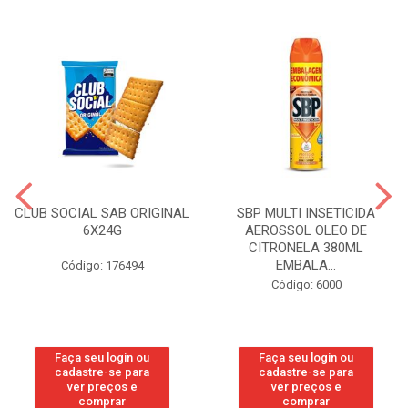
CLUB SOCIAL SAB ORIGINAL
SBP MULTI INSETICIDA
6X24G
AEROSSOL OLEO DE
CITRONELA 380ML
EMBALA...
Código: 176494
Código: 6000
Faça seu login ou
Faça seu login ou
cadastre-se para
cadastre-se para
ver preços e
ver preços e
comprar
comprar