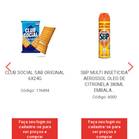
CLUB SOCIAL SAB ORIGINAL
SBP MULTI INSETICIDA
6X24G
AEROSSOL OLEO DE
CITRONELA 380ML
EMBALA...
Código: 176494
Código: 6000
Faça seu login ou
Faça seu login ou
cadastre-se para
cadastre-se para
ver preços e
ver preços e
comprar
comprar