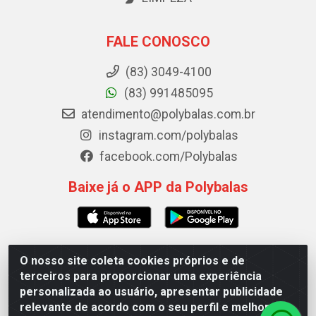
FALE CONOSCO
(83) 3049-4100
(83) 991485095
atendimento@polybalas.com.br
instagram.com/polybalas
facebook.com/Polybalas
Baixe já o APP da Polybalas
O nosso site coleta cookies próprios e de
Polybalas - Rua João Miguel de Souza, 173 Galpão B -
terceiros para proporcionar uma experiência
Ernesto Geisel, João Pessoa/PB - CEP 58.075-075 - CNPJ
personalizada ao usuário, apresentar publicidade
00.909.327/0002-61
relevante de acordo com o seu perfil e melhorar a