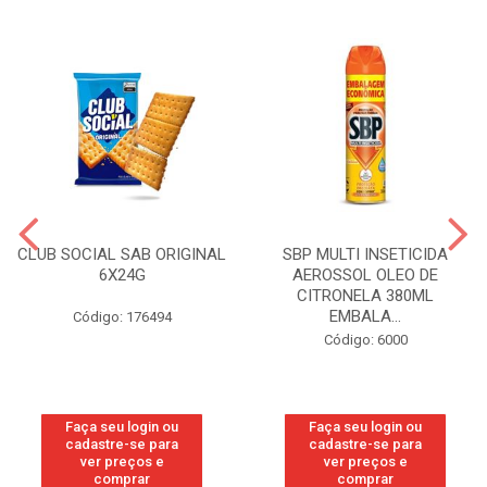
CLUB SOCIAL SAB ORIGINAL
SBP MULTI INSETICIDA
6X24G
AEROSSOL OLEO DE
CITRONELA 380ML
EMBALA...
Código: 176494
Código: 6000
Faça seu login ou
Faça seu login ou
cadastre-se para
cadastre-se para
ver preços e
ver preços e
comprar
comprar