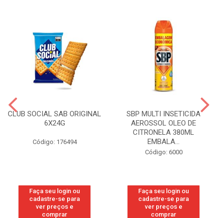
CLUB SOCIAL SAB ORIGINAL
SBP MULTI INSETICIDA
6X24G
AEROSSOL OLEO DE
CITRONELA 380ML
EMBALA...
Código: 176494
Código: 6000
Faça seu login ou
Faça seu login ou
cadastre-se para
cadastre-se para
ver preços e
ver preços e
comprar
comprar