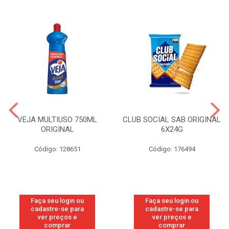
VEJA MULTIUSO 750ML
CLUB SOCIAL SAB ORIGINAL
ORIGINAL
6X24G
Código: 128651
Código: 176494
Faça seu login ou
Faça seu login ou
cadastre-se para
cadastre-se para
ver preços e
ver preços e
comprar
comprar