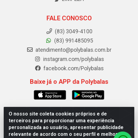
FALE CONOSCO
(83) 3049-4100
(83) 991485095
atendimento@polybalas.com.br
instagram.com/polybalas
facebook.com/Polybalas
Baixe já o APP da Polybalas
O nosso site coleta cookies próprios e de
Polybalas - Rua João Miguel de Souza, 173 Galpão B -
terceiros para proporcionar uma experiência
Ernesto Geisel, João Pessoa/PB - CEP 58.075-075 - CNPJ
personalizada ao usuário, apresentar publicidade
00.909.327/0002-61
relevante de acordo com o seu perfil e melhorar a