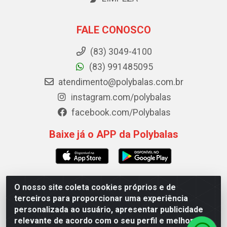
FALE CONOSCO
(83) 3049-4100
(83) 991485095
atendimento@polybalas.com.br
instagram.com/polybalas
facebook.com/Polybalas
Baixe já o APP da Polybalas
O nosso site coleta cookies próprios e de
Polybalas - Rua João Miguel de Souza, 173 Galpão B -
terceiros para proporcionar uma experiência
Ernesto Geisel, João Pessoa/PB - CEP 58.075-075 - CNPJ
personalizada ao usuário, apresentar publicidade
00.909.327/0002-61
relevante de acordo com o seu perfil e melhorar a