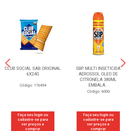
CLUB SOCIAL SAB ORIGINAL
SBP MULTI INSETICIDA
6X24G
AEROSSOL OLEO DE
CITRONELA 380ML
EMBALA...
Código: 176494
Código: 6000
Faça seu login ou
Faça seu login ou
cadastre-se para
cadastre-se para
ver preços e
ver preços e
comprar
comprar