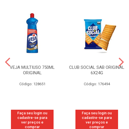
VEJA MULTIUSO 750ML
CLUB SOCIAL SAB ORIGINAL
ORIGINAL
6X24G
Código: 128651
Código: 176494
Faça seu login ou
Faça seu login ou
cadastre-se para
cadastre-se para
ver preços e
ver preços e
comprar
comprar