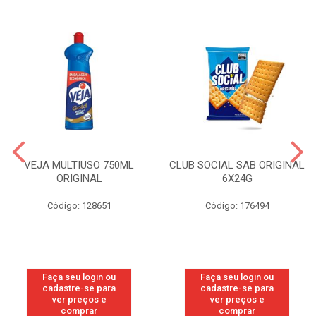
VEJA MULTIUSO 750ML
CLUB SOCIAL SAB ORIGINAL
ORIGINAL
6X24G
Código: 128651
Código: 176494
Faça seu login ou
Faça seu login ou
cadastre-se para
cadastre-se para
ver preços e
ver preços e
comprar
comprar