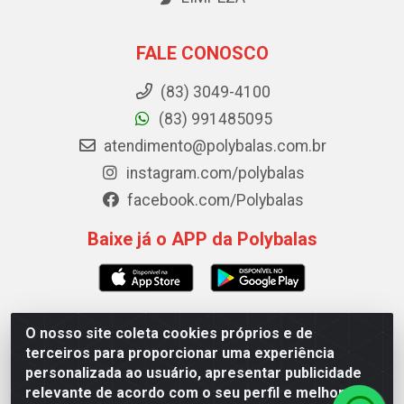
FALE CONOSCO
(83) 3049-4100
(83) 991485095
atendimento@polybalas.com.br
instagram.com/polybalas
facebook.com/Polybalas
Baixe já o APP da Polybalas
O nosso site coleta cookies próprios e de
Polybalas - Rua João Miguel de Souza, 173 Galpão B -
terceiros para proporcionar uma experiência
Ernesto Geisel, João Pessoa/PB - CEP 58.075-075 - CNPJ
personalizada ao usuário, apresentar publicidade
00.909.327/0002-61
relevante de acordo com o seu perfil e melhorar a