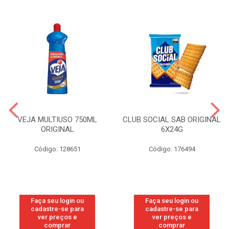
VEJA MULTIUSO 750ML
CLUB SOCIAL SAB ORIGINAL
ORIGINAL
6X24G
Código: 128651
Código: 176494
Faça seu login ou
Faça seu login ou
cadastre-se para
cadastre-se para
ver preços e
ver preços e
comprar
comprar