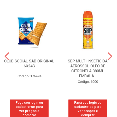
CLUB SOCIAL SAB ORIGINAL
SBP MULTI INSETICIDA
6X24G
AEROSSOL OLEO DE
CITRONELA 380ML
EMBALA...
Código: 176494
Código: 6000
Faça seu login ou
Faça seu login ou
cadastre-se para
cadastre-se para
ver preços e
ver preços e
comprar
comprar