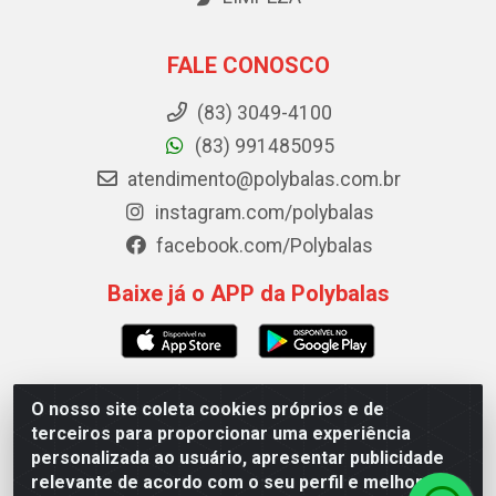
FALE CONOSCO
(83) 3049-4100
(83) 991485095
atendimento@polybalas.com.br
instagram.com/polybalas
facebook.com/Polybalas
Baixe já o APP da Polybalas
O nosso site coleta cookies próprios e de
Polybalas - Rua João Miguel de Souza, 173 Galpão B -
terceiros para proporcionar uma experiência
Ernesto Geisel, João Pessoa/PB - CEP 58.075-075 - CNPJ
personalizada ao usuário, apresentar publicidade
00.909.327/0002-61
relevante de acordo com o seu perfil e melhorar a