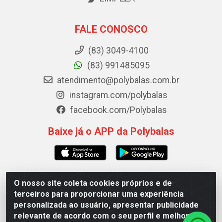
FALE CONOSCO
(83) 3049-4100
(83) 991485095
atendimento@polybalas.com.br
instagram.com/polybalas
facebook.com/Polybalas
Baixe já o APP da Polybalas
O nosso site coleta cookies próprios e de
Polybalas - Rua João Miguel de Souza, 173 Galpão B -
terceiros para proporcionar uma experiência
Ernesto Geisel, João Pessoa/PB - CEP 58.075-075 - CNPJ
personalizada ao usuário, apresentar publicidade
00.909.327/0002-61
relevante de acordo com o seu perfil e melhorar a