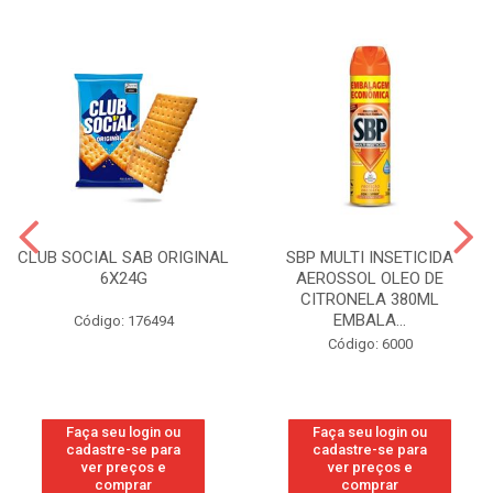
CLUB SOCIAL SAB ORIGINAL
SBP MULTI INSETICIDA
6X24G
AEROSSOL OLEO DE
CITRONELA 380ML
EMBALA...
Código: 176494
Código: 6000
Faça seu login ou
Faça seu login ou
cadastre-se para
cadastre-se para
ver preços e
ver preços e
comprar
comprar