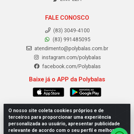
FALE CONOSCO
(83) 3049-4100
(83) 991485095
atendimento@polybalas.com.br
instagram.com/polybalas
facebook.com/Polybalas
Baixe já o APP da Polybalas
O nosso site coleta cookies próprios e de
Polybalas - Rua João Miguel de Souza, 173 Galpão B -
terceiros para proporcionar uma experiência
Ernesto Geisel, João Pessoa/PB - CEP 58.075-075 - CNPJ
personalizada ao usuário, apresentar publicidade
00.909.327/0002-61
relevante de acordo com o seu perfil e melhorar a