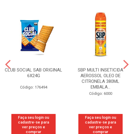
CLUB SOCIAL SAB ORIGINAL
SBP MULTI INSETICIDA
6X24G
AEROSSOL OLEO DE
CITRONELA 380ML
EMBALA...
Código: 176494
Código: 6000
Faça seu login ou
Faça seu login ou
cadastre-se para
cadastre-se para
ver preços e
ver preços e
comprar
comprar