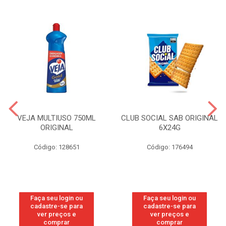
VEJA MULTIUSO 750ML
CLUB SOCIAL SAB ORIGINAL
ORIGINAL
6X24G
Código: 128651
Código: 176494
Faça seu login ou
Faça seu login ou
cadastre-se para
cadastre-se para
ver preços e
ver preços e
comprar
comprar