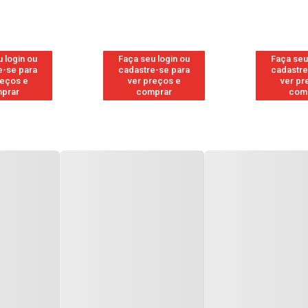
 login ou
Faça seu login ou
Faça seu
e-se para
cadastre-se para
cadastre
reços e
ver preços e
ver pr
prar
comprar
com