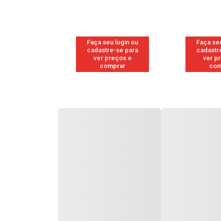
u login ou
Faça seu login ou
Faça seu
e-se para
cadastre-se para
cadastr
reços e
ver preços e
ver p
mprar
comprar
com