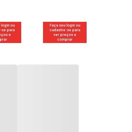
 login ou
Faça seu login ou
Faça seu 
-se para
cadastre-se para
cadastre
eços e
ver preços e
ver pr
prar
comprar
comp