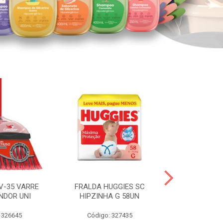
V-35 VARRE
FRALDA HUGGIES SC
H.BRASIL FC 
NDOR UNI
HIPZINHA G 58UN
 326645
Código: 327435
Código: