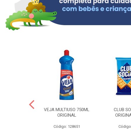
ERO 150ML
VEJA MULTIUSO 750ML
CLUB SO
HIALURONICO
ORIGINAL
ORIGIN
MEN
Código: 128651
Código
: 328153