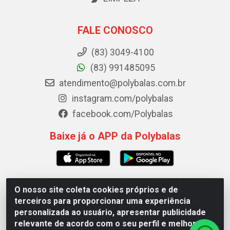
FALE CONOSCO
(83) 3049-4100
(83) 991485095
atendimento@polybalas.com.br
instagram.com/polybalas
facebook.com/Polybalas
Baixe já o APP da Polybalas
O nosso site coleta cookies próprios e de
Polybalas - Rua João Miguel de Souza, 173 Galpão B -
terceiros para proporcionar uma experiência
Ernesto Geisel, João Pessoa/PB - CEP 58.075-075 - CNPJ
personalizada ao usuário, apresentar publicidade
00.909.327/0002-61
relevante de acordo com o seu perfil e melhorar a