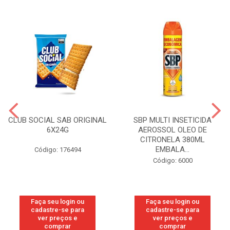
CLUB SOCIAL SAB ORIGINAL
SBP MULTI INSETICIDA
6X24G
AEROSSOL OLEO DE
CITRONELA 380ML
EMBALA...
Código: 176494
Código: 6000
Faça seu login ou
Faça seu login ou
cadastre-se para
cadastre-se para
ver preços e
ver preços e
comprar
comprar