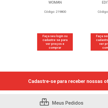
GINAL
WOMAN
EDI
: 118877
Código: 219800
Código
u login ou
Faça seu login ou
Faça seu
e-se para
cadastre-se para
cadastr
reços e
ver preços e
ver p
mprar
comprar
com
Cadastre-se para receber nossas of
Meus Pedidos