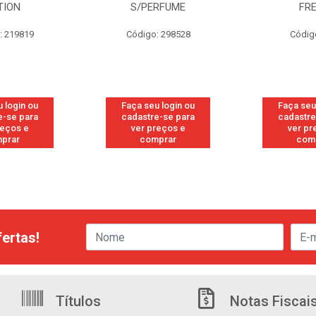
TION
S/PERFUME
FR
: 219819
Código: 298528
Códig
 login ou
Faça seu login ou
Faça seu
e-se para
cadastre-se para
cadastre
reços e
ver preços e
ver pr
prar
comprar
com
ertas!
Títulos
Notas Fiscai