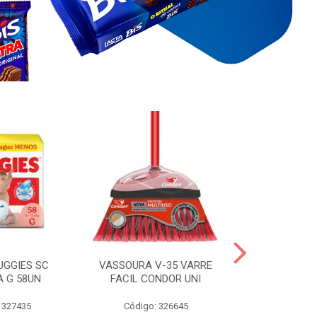
UGGIES SC
VASSOURA V-35 VARRE
TABLETE 80G
A G 58UN
FACIL CONDOR UNI
LEI
 327435
Código: 326645
Código: