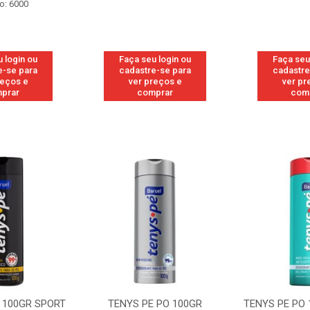
o: 6000
 login ou
Faça seu login ou
Faça seu
e-se para
cadastre-se para
cadastre
reços e
ver preços e
ver pr
prar
comprar
com
 100GR SPORT
TENYS PE PO 100GR
TENYS PE PO