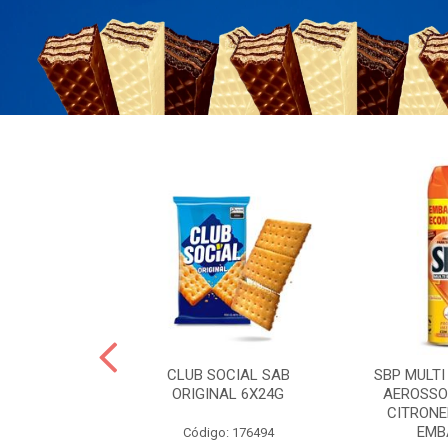
 BRASILID 80G
CLUB SOCIAL SAB
SBP MULTI
M LIMAO
ORIGINAL 6X24G
AEROSSO
CITRONE
EMBA
: 322465
Código: 176494