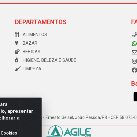
DEPARTAMENTOS
F
ALIMENTOS
BAZAR
BEBIDAS
HIGIENE, BELEZA E SAÚDE
LIMPEZA
Ba
para
io, apresentar
elhorar a
e Souza, 173 Galpão B - Ernesto Geisel, João Pessoa/PB - CEP 58.075
 Cookies