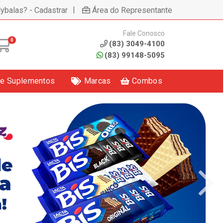
|
lybalas? - Cadastrar
Área do Representante
Fale Conosco
0
(83) 3049-4100
(83) 99148-5095
 e Suplementos
Marcas
Combos