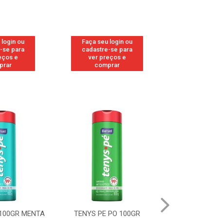
 login ou
Faça seu login ou
Faça seu 
-se para
cadastre-se para
cadastre
eços e
ver preços e
ver pr
prar
comprar
comp
 100GR MENTA
TENYS PE PO 100GR
TENYS PE 