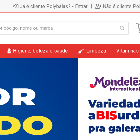
|
Já é cliente Polybalas? - Entrar
Não é cliente Po
Higiene, beleza e saúde
Limpeza
Vitaminas