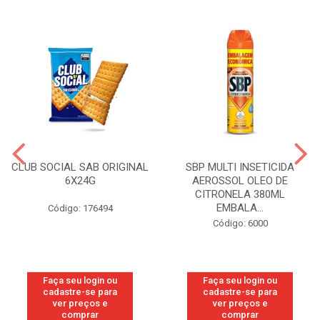
CLUB SOCIAL SAB ORIGINAL
SBP MULTI INSETICIDA
6X24G
AEROSSOL OLEO DE
CITRONELA 380ML
EMBALA...
Código: 176494
Código: 6000
Faça seu login ou
Faça seu login ou
cadastre-se para
cadastre-se para
ver preços e
ver preços e
comprar
comprar