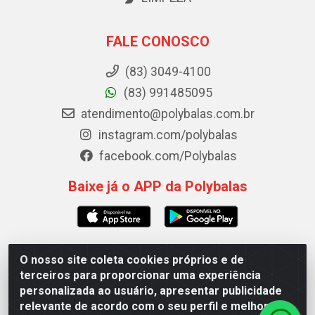
FALE CONOSCO
(83) 3049-4100
(83) 991485095
atendimento@polybalas.com.br
instagram.com/polybalas
facebook.com/Polybalas
Baixe já o APP da Polybalas
O nosso site coleta cookies próprios e de
Polybalas - Rua João Miguel de Souza, 173 Galpão B -
terceiros para proporcionar uma experiência
Ernesto Geisel, João Pessoa/PB - CEP 58.075-075 - CNPJ
personalizada ao usuário, apresentar publicidade
00.909.327/0002-61
relevante de acordo com o seu perfil e melhorar a