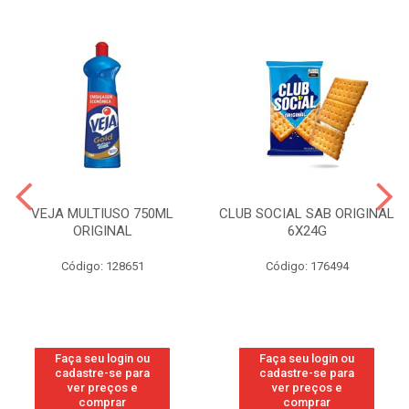
VEJA MULTIUSO 750ML
CLUB SOCIAL SAB ORIGINAL
ORIGINAL
6X24G
Código: 128651
Código: 176494
Faça seu login ou
Faça seu login ou
cadastre-se para
cadastre-se para
ver preços e
ver preços e
comprar
comprar