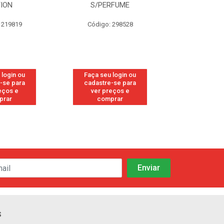
TION
S/PERFUME
FRE
 219819
Código: 298528
Código
 login ou
Faça seu login ou
Faça seu 
-se para
cadastre-se para
cadastre
eços e
ver preços e
ver pr
prar
comprar
comp
s