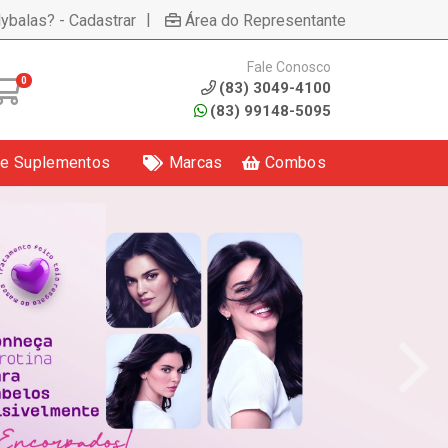
|
lybalas? - Cadastrar
Área do Representante
Fale Conosco
0
(83) 3049-4100
(83) 99148-5095
 e Suplementos
Marcas
Combos