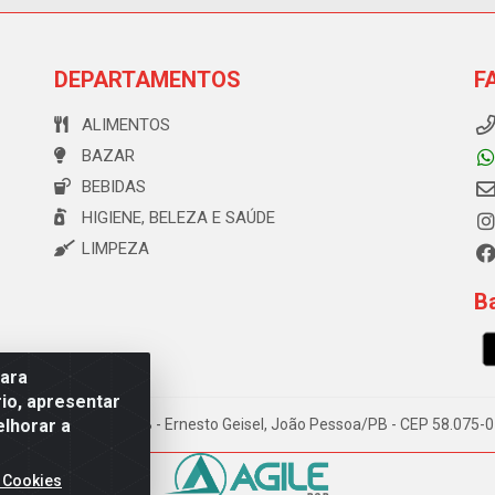
DEPARTAMENTOS
F
ALIMENTOS
BAZAR
BEBIDAS
HIGIENE, BELEZA E SAÚDE
LIMPEZA
Ba
para
io, apresentar
elhorar a
e Souza, 173 Galpão B - Ernesto Geisel, João Pessoa/PB - CEP 58.075
 Cookies