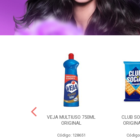
ERO 150ML
VEJA MULTIUSO 750ML
CLUB SO
HIALURONICO
ORIGINAL
ORIGIN
MEN
Código: 128651
Código
: 328153