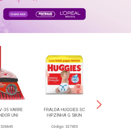
V-35 VARRE
FRALDA HUGGIES SC
H.BRASIL FC 
NDOR UNI
HIPZINHA G 58UN
 326645
Código: 327435
Código: