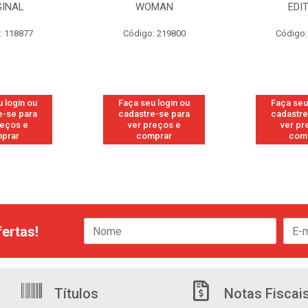
GINAL
WOMAN
EDI
: 118877
Código: 219800
Código:
 login ou
Faça seu login ou
Faça seu
e-se para
cadastre-se para
cadastre
reços e
ver preços e
ver pr
prar
comprar
com
ertas!
Títulos
Notas Fiscai