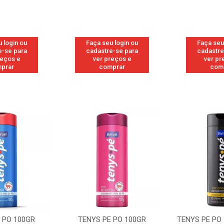
 login ou
Faça seu login ou
Faça seu
e-se para
cadastre-se para
cadastre
reços e
ver preços e
ver pr
prar
comprar
com
 PO 100GR
TENYS PE PO 100GR
TENYS PE PO