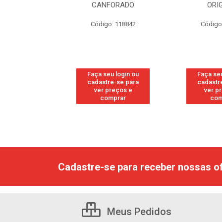
RESH
CANFORADO
ORI
go: 113
Código: 118842
Código
u login ou
Faça seu login ou
Faça seu
e-se para
cadastre-se para
cadastr
reços e
ver preços e
ver p
mprar
comprar
com
Cadastre-se para receber nossas of
Meus Pedidos