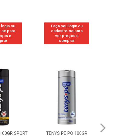
 login ou
Faça seu login ou
Faça seu 
-se para
cadastre-se para
cadastre
eços e
ver preços e
ver pr
prar
comprar
comp
 100GR SPORT
TENYS PE PO 100GR
TENYS PE PO 