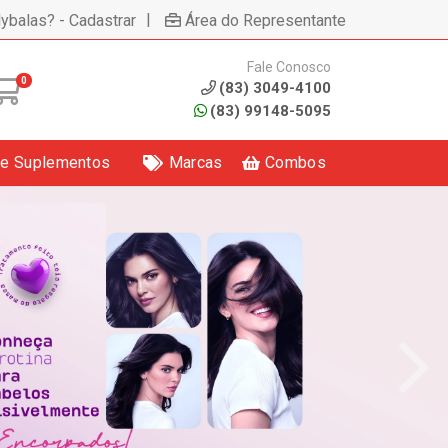
|
lybalas? - Cadastrar
Área do Representante
Fale Conosco
0
(83) 3049-4100
(83) 99148-5095
 e Suplementos
Marcas
Combos