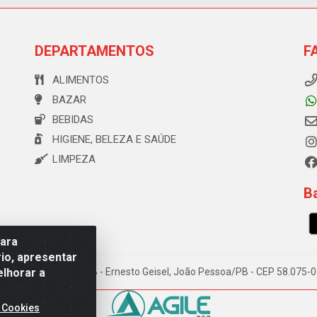
DEPARTAMENTOS
F
ALIMENTOS
BAZAR
BEBIDAS
HIGIENE, BELEZA E SAÚDE
LIMPEZA
Ba
para
io, apresentar
elhorar a
e Souza, 173 Galpão B - Ernesto Geisel, João Pessoa/PB - CEP 58.075
 Cookies