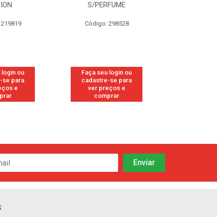
RFUME
FRESH
CANF
: 298528
Código: 113
Código:
u login ou
Faça seu login ou
Faça seu
e-se para
cadastre-se para
cadastre
reços e
ver preços e
ver pr
prar
comprar
com
s