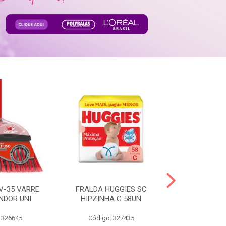
V-35 VARRE
FRALDA HUGGIES SC
H.BRASIL FC 
NDOR UNI
HIPZINHA G 58UN
 326645
Código: 327435
Código: