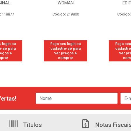
OMAN
EDITION
S/PE
o: 219800
Código: 219819
Código
u login ou
Faça seu login ou
Faça se
re-se para
cadastre-se para
cadastr
preços e
ver preços e
ver p
mprar
comprar
com
ertas!
Títulos
Notas Fiscai