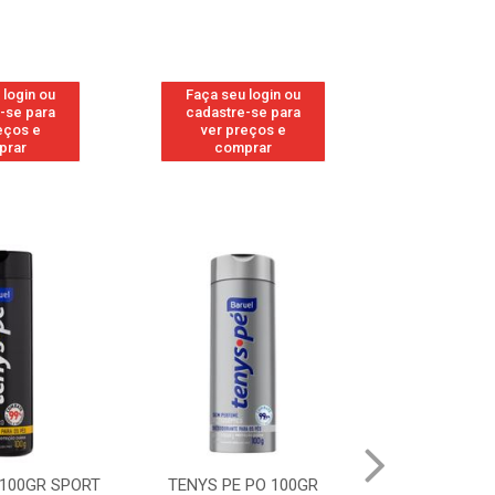
 login ou
Faça seu login ou
Faça seu 
-se para
cadastre-se para
cadastre
eços e
ver preços e
ver pr
prar
comprar
comp
 PO 100GR
TENYS PE PO 100GR MENTA
TENYS PE