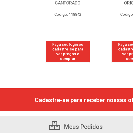
FORADO
ORIGINAL
W
o: 118842
Código: 118877
Códig
eu login ou
Faça seu login ou
Faça se
re-se para
cadastre-se para
cadast
preços e
ver preços e
ver 
omprar
comprar
co
Cadastre-se para receber nossas of
Meus Pedidos