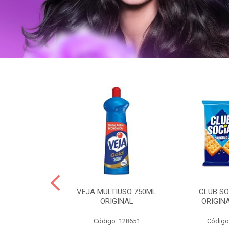
ERO 150ML
VEJA MULTIUSO 750ML
CLUB SO
HIALURONICO
ORIGINAL
ORIGIN
MEN
Código: 128651
Código
: 328153