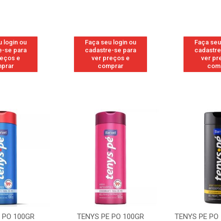
 login ou
Faça seu login ou
Faça seu
e-se para
cadastre-se para
cadastre
reços e
ver preços e
ver pr
prar
comprar
com
E PO 100GR
TENYS PE PO 100GR SPORT
TENYS PE