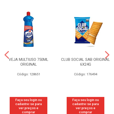
VEJA MULTIUSO 750ML
CLUB SOCIAL SAB ORIGINAL
ORIGINAL
6X24G
Código: 128651
Código: 176494
Faça seu login ou
Faça seu login ou
cadastre-se para
cadastre-se para
ver preços e
ver preços e
comprar
comprar