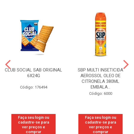
CLUB SOCIAL SAB ORIGINAL
SBP MULTI INSETICIDA
6X24G
AEROSSOL OLEO DE
CITRONELA 380ML
EMBALA...
Código: 176494
Código: 6000
Faça seu login ou
Faça seu login ou
cadastre-se para
cadastre-se para
ver preços e
ver preços e
comprar
comprar