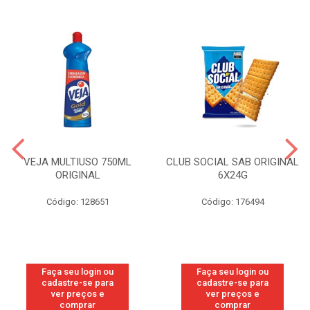
VEJA MULTIUSO 750ML
CLUB SOCIAL SAB ORIGINAL
ORIGINAL
6X24G
Código: 128651
Código: 176494
Faça seu login ou
Faça seu login ou
cadastre-se para
cadastre-se para
ver preços e
ver preços e
comprar
comprar