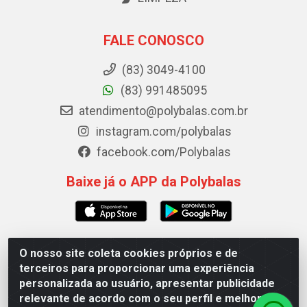
FALE CONOSCO
(83) 3049-4100
(83) 991485095
atendimento@polybalas.com.br
instagram.com/polybalas
facebook.com/Polybalas
Baixe já o APP da Polybalas
O nosso site coleta cookies próprios e de
Polybalas - Rua João Miguel de Souza, 173 Galpão B -
terceiros para proporcionar uma experiência
Ernesto Geisel, João Pessoa/PB - CEP 58.075-075 - CNPJ
personalizada ao usuário, apresentar publicidade
00.909.327/0002-61
relevante de acordo com o seu perfil e melhorar a