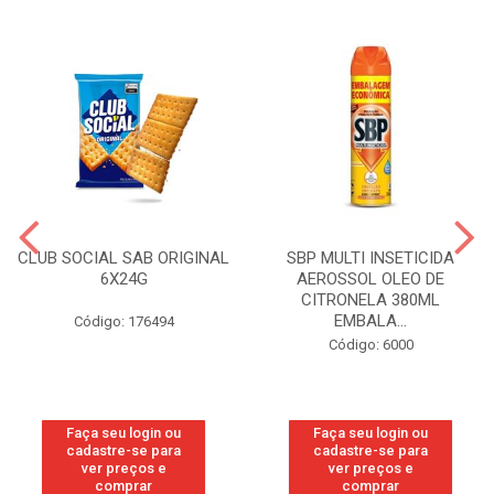
CLUB SOCIAL SAB ORIGINAL
SBP MULTI INSETICIDA
6X24G
AEROSSOL OLEO DE
CITRONELA 380ML
EMBALA...
Código: 176494
Código: 6000
Faça seu login ou
Faça seu login ou
cadastre-se para
cadastre-se para
ver preços e
ver preços e
comprar
comprar