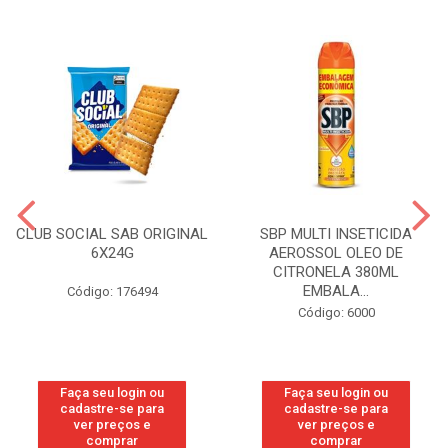
CLUB SOCIAL SAB ORIGINAL
SBP MULTI INSETICIDA
6X24G
AEROSSOL OLEO DE
CITRONELA 380ML
EMBALA...
Código: 176494
Código: 6000
Faça seu login ou
Faça seu login ou
cadastre-se para
cadastre-se para
ver preços e
ver preços e
comprar
comprar