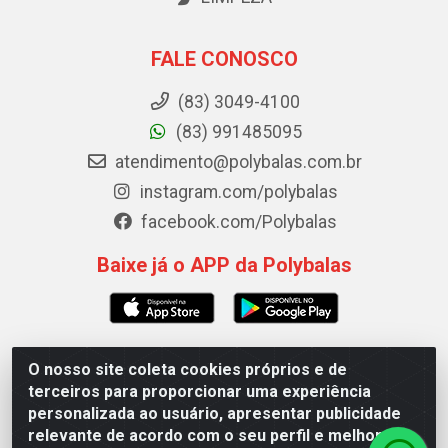
FALE CONOSCO
(83) 3049-4100
(83) 991485095
atendimento@polybalas.com.br
instagram.com/polybalas
facebook.com/Polybalas
Baixe já o APP da Polybalas
O nosso site coleta cookies próprios e de
Polybalas - Rua João Miguel de Souza, 173 Galpão B -
terceiros para proporcionar uma experiência
Ernesto Geisel, João Pessoa/PB - CEP 58.075-075 - CNPJ
personalizada ao usuário, apresentar publicidade
00.909.327/0002-61
relevante de acordo com o seu perfil e melhorar a