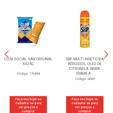
CLUB SOCIAL SAB ORIGINAL
SBP MULTI INSETICIDA
6X24G
AEROSSOL OLEO DE
CITRONELA 380ML
EMBALA...
Código: 176494
Código: 6000
Faça seu login ou
Faça seu login ou
cadastre-se para
cadastre-se para
ver preços e
ver preços e
comprar
comprar