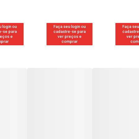
 login ou
Faça seu login ou
Faça seu
e-se para
cadastre-se para
cadastre
reços e
ver preços e
ver pr
prar
comprar
com