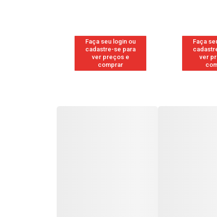
u login ou
Faça seu login ou
Faça seu
e-se para
cadastre-se para
cadastr
reços e
ver preços e
ver p
mprar
comprar
com