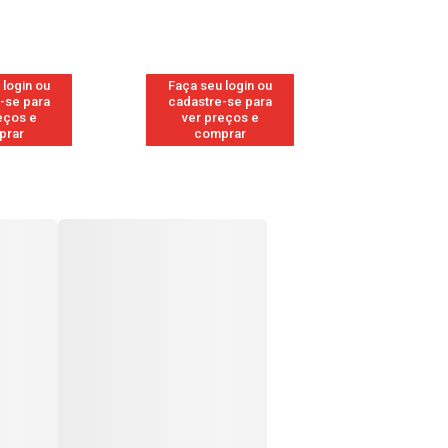
 login ou
Faça seu login ou
Faça seu 
-se para
cadastre-se para
cadastre
eços e
ver preços e
ver pr
prar
comprar
comp