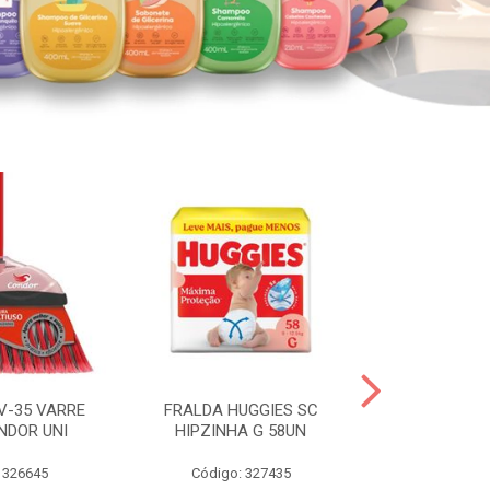
V-35 VARRE
FRALDA HUGGIES SC
H.BRASIL FC 
NDOR UNI
HIPZINHA G 58UN
 326645
Código: 327435
Código: