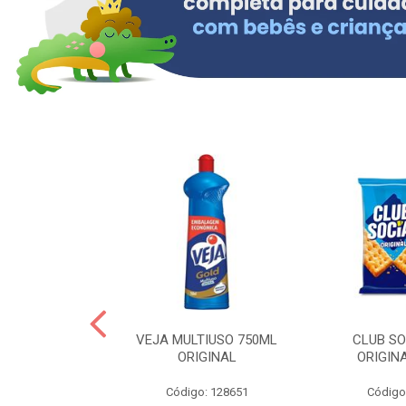
ERO 150ML
VEJA MULTIUSO 750ML
CLUB SO
HIALURONICO
ORIGINAL
ORIGIN
MEN
Código: 128651
Código
: 328153