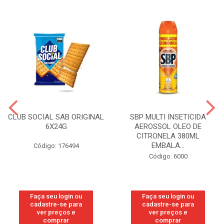
CLUB SOCIAL SAB ORIGINAL
SBP MULTI INSETICIDA
6X24G
AEROSSOL OLEO DE
CITRONELA 380ML
EMBALA...
Código: 176494
Código: 6000
Faça seu login ou
Faça seu login ou
cadastre-se para
cadastre-se para
ver preços e
ver preços e
comprar
comprar