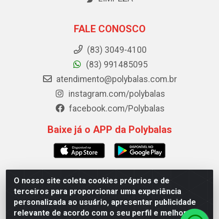
FALE CONOSCO
(83) 3049-4100
(83) 991485095
atendimento@polybalas.com.br
instagram.com/polybalas
facebook.com/Polybalas
Baixe já o APP da Polybalas
O nosso site coleta cookies próprios e de
Polybalas - Rua João Miguel de Souza, 173 Galpão B -
terceiros para proporcionar uma experiência
Ernesto Geisel, João Pessoa/PB - CEP 58.075-075 - CNPJ
personalizada ao usuário, apresentar publicidade
00.909.327/0002-61
relevante de acordo com o seu perfil e melhorar a