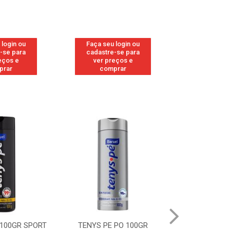
 login ou
Faça seu login ou
Faça seu 
-se para
cadastre-se para
cadastre
eços e
ver preços e
ver pr
prar
comprar
comp
 100GR SPORT
TENYS PE PO 100GR
TENYS PE PO 