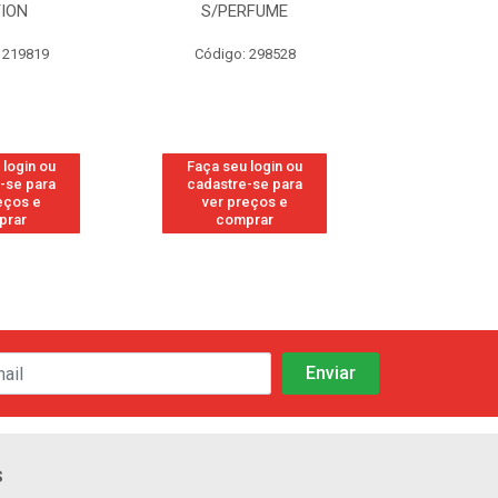
TION
S/PERFUME
FRE
 219819
Código: 298528
Código
 login ou
Faça seu login ou
Faça seu 
-se para
cadastre-se para
cadastre
eços e
ver preços e
ver pr
prar
comprar
comp
s