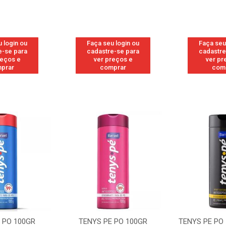
 login ou
Faça seu login ou
Faça seu
e-se para
cadastre-se para
cadastre
reços e
ver preços e
ver pr
prar
comprar
com
 PO 100GR
TENYS PE PO 100GR
TENYS PE PO