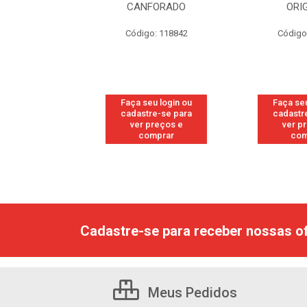
RESH
CANFORADO
ORI
go: 113
Código: 118842
Código
u login ou
Faça seu login ou
Faça seu
e-se para
cadastre-se para
cadastr
reços e
ver preços e
ver p
mprar
comprar
com
Cadastre-se para receber nossas of
Meus Pedidos