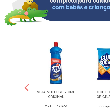
ERO 150ML
VEJA MULTIUSO 750ML
CLUB SO
HIALURONICO
ORIGINAL
ORIGIN
MEN
Código: 128651
Código
: 328153