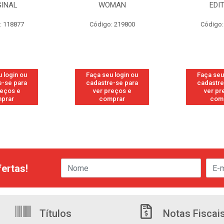
GINAL
WOMAN
EDI
: 118877
Código: 219800
Código:
 login ou
Faça seu login ou
Faça seu
e-se para
cadastre-se para
cadastre
reços e
ver preços e
ver pr
prar
comprar
com
ertas!
Títulos
Notas Fiscai