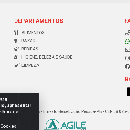
DEPARTAMENTOS
F
ALIMENTOS
BAZAR
BEBIDAS
HIGIENE, BELEZA E SAÚDE
LIMPEZA
Ba
para
io, apresentar
elhorar a
e Souza, 173 Galpão B - Ernesto Geisel, João Pessoa/PB - CEP 58.075
 Cookies