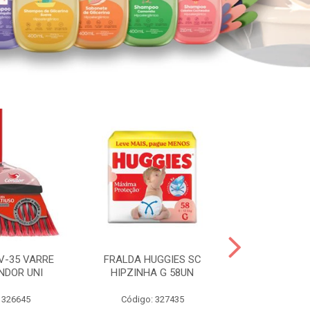
V-35 VARRE
FRALDA HUGGIES SC
H.BRASIL FC 
NDOR UNI
HIPZINHA G 58UN
 326645
Código: 327435
Código: