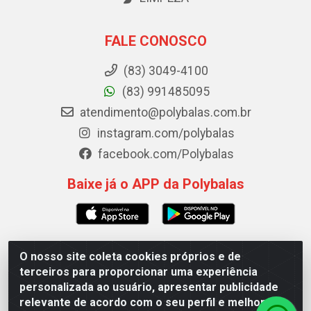
FALE CONOSCO
(83) 3049-4100
(83) 991485095
atendimento@polybalas.com.br
instagram.com/polybalas
facebook.com/Polybalas
Baixe já o APP da Polybalas
O nosso site coleta cookies próprios e de
Polybalas - Rua João Miguel de Souza, 173 Galpão B -
terceiros para proporcionar uma experiência
Ernesto Geisel, João Pessoa/PB - CEP 58.075-075 - CNPJ
personalizada ao usuário, apresentar publicidade
00.909.327/0002-61
relevante de acordo com o seu perfil e melhorar a