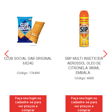
CLUB SOCIAL SAB ORIGINAL
SBP MULTI INSETICIDA
6X24G
AEROSSOL OLEO DE
CITRONELA 380ML
EMBALA...
Código: 176494
Código: 6000
Faça seu login ou
Faça seu login ou
cadastre-se para
cadastre-se para
ver preços e
ver preços e
comprar
comprar