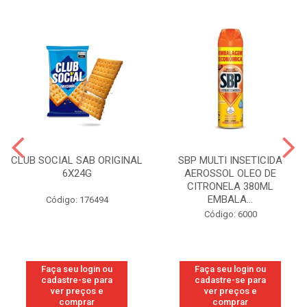
CLUB SOCIAL SAB ORIGINAL
SBP MULTI INSETICIDA
6X24G
AEROSSOL OLEO DE
CITRONELA 380ML
EMBALA...
Código: 176494
Código: 6000
Faça seu login ou
Faça seu login ou
cadastre-se para
cadastre-se para
ver preços e
ver preços e
comprar
comprar