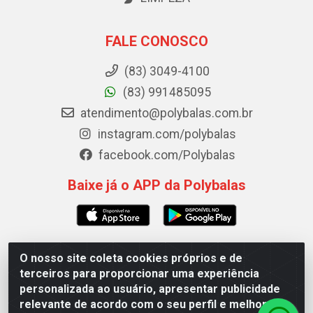
FALE CONOSCO
(83) 3049-4100
(83) 991485095
atendimento@polybalas.com.br
instagram.com/polybalas
facebook.com/Polybalas
Baixe já o APP da Polybalas
O nosso site coleta cookies próprios e de
Polybalas - Rua João Miguel de Souza, 173 Galpão B -
terceiros para proporcionar uma experiência
Ernesto Geisel, João Pessoa/PB - CEP 58.075-075 - CNPJ
personalizada ao usuário, apresentar publicidade
00.909.327/0002-61
relevante de acordo com o seu perfil e melhorar a