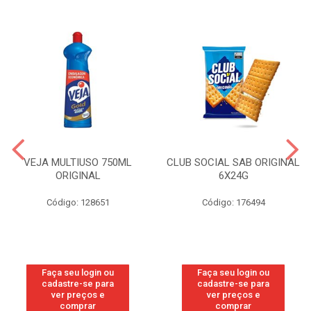
VEJA MULTIUSO 750ML
CLUB SOCIAL SAB ORIGINAL
ORIGINAL
6X24G
Código: 128651
Código: 176494
Faça seu login ou
Faça seu login ou
cadastre-se para
cadastre-se para
ver preços e
ver preços e
comprar
comprar