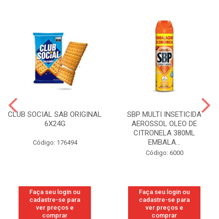
CLUB SOCIAL SAB ORIGINAL
SBP MULTI INSETICIDA
6X24G
AEROSSOL OLEO DE
CITRONELA 380ML
EMBALA...
Código: 176494
Código: 6000
Faça seu login ou
Faça seu login ou
cadastre-se para
cadastre-se para
ver preços e
ver preços e
comprar
comprar