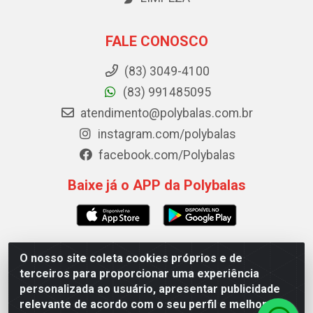
FALE CONOSCO
(83) 3049-4100
(83) 991485095
atendimento@polybalas.com.br
instagram.com/polybalas
facebook.com/Polybalas
Baixe já o APP da Polybalas
O nosso site coleta cookies próprios e de
Polybalas - Rua João Miguel de Souza, 173 Galpão B -
terceiros para proporcionar uma experiência
Ernesto Geisel, João Pessoa/PB - CEP 58.075-075 - CNPJ
personalizada ao usuário, apresentar publicidade
00.909.327/0002-61
relevante de acordo com o seu perfil e melhorar a