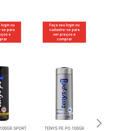
 login ou
Faça seu login ou
Faça seu 
-se para
cadastre-se para
cadastre
eços e
ver preços e
ver pr
prar
comprar
comp
 100GR SPORT
TENYS PE PO 100GR
TENYS PE PO 