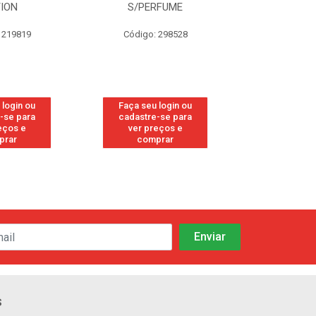
TION
S/PERFUME
FRE
 219819
Código: 298528
Código
 login ou
Faça seu login ou
Faça seu 
-se para
cadastre-se para
cadastre
eços e
ver preços e
ver pr
prar
comprar
comp
s