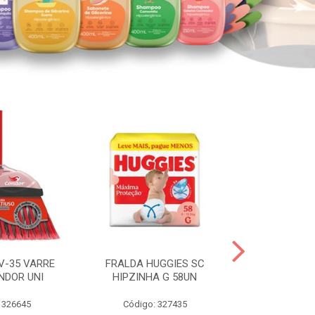
V-35 VARRE
FRALDA HUGGIES SC
H.BRASIL FC 
NDOR UNI
HIPZINHA G 58UN
 326645
Código: 327435
Código: