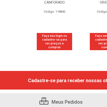
RESH
CANFORADO
ORI
go: 113
Código: 118842
Código
u login ou
Faça seu login ou
Faça seu
e-se para
cadastre-se para
cadastr
reços e
ver preços e
ver p
mprar
comprar
com
Cadastre-se para receber nossas of
Meus Pedidos