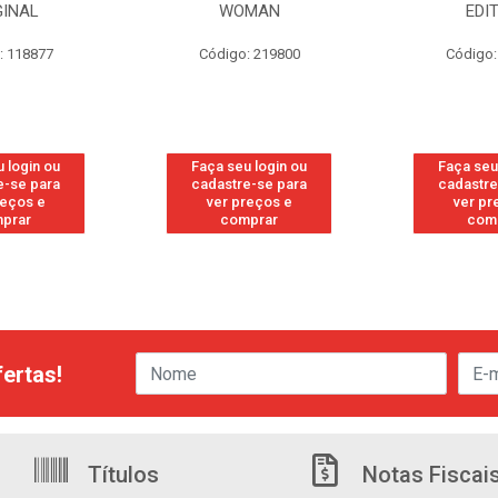
GINAL
WOMAN
EDI
: 118877
Código: 219800
Código:
 login ou
Faça seu login ou
Faça seu
e-se para
cadastre-se para
cadastre
reços e
ver preços e
ver pr
prar
comprar
com
ertas!
Títulos
Notas Fiscai