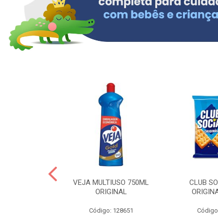
ERO 150ML
VEJA MULTIUSO 750ML
CLUB SO
HIALURONICO
ORIGINAL
ORIGIN
MEN
Código: 128651
Código
: 328153