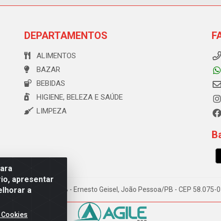
DEPARTAMENTOS
F
ALIMENTOS
BAZAR
BEBIDAS
HIGIENE, BELEZA E SAÚDE
LIMPEZA
Ba
para
io, apresentar
elhorar a
e Souza, 173 Galpão B - Ernesto Geisel, João Pessoa/PB - CEP 58.075
 Cookies