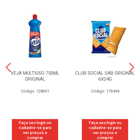
VEJA MULTIUSO 750ML
CLUB SOCIAL SAB ORIGINAL
ORIGINAL
6X24G
Código: 128651
Código: 176494
Faça seu login ou
Faça seu login ou
cadastre-se para
cadastre-se para
ver preços e
ver preços e
comprar
comprar