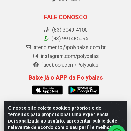
FALE CONOSCO
(83) 3049-4100
(83) 991485095
atendimento@polybalas.com.br
instagram.com/polybalas
facebook.com/Polybalas
Baixe já o APP da Polybalas
O nosso site coleta cookies próprios e de
Polybalas - Rua João Miguel de Souza, 173 Galpão B -
terceiros para proporcionar uma experiência
Ernesto Geisel, João Pessoa/PB - CEP 58.075-075 - CNPJ
personalizada ao usuário, apresentar publicidade
00.909.327/0002-61
relevante de acordo com o seu perfil e melhorar a