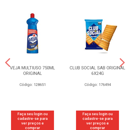
VEJA MULTIUSO 750ML
CLUB SOCIAL SAB ORIGINAL
ORIGINAL
6X24G
Código: 128651
Código: 176494
Faça seu login ou
Faça seu login ou
cadastre-se para
cadastre-se para
ver preços e
ver preços e
comprar
comprar