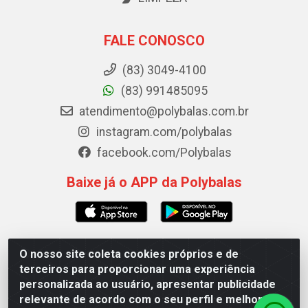
FALE CONOSCO
(83) 3049-4100
(83) 991485095
atendimento@polybalas.com.br
instagram.com/polybalas
facebook.com/Polybalas
Baixe já o APP da Polybalas
O nosso site coleta cookies próprios e de
Polybalas - Rua João Miguel de Souza, 173 Galpão B -
terceiros para proporcionar uma experiência
Ernesto Geisel, João Pessoa/PB - CEP 58.075-075 - CNPJ
personalizada ao usuário, apresentar publicidade
00.909.327/0002-61
relevante de acordo com o seu perfil e melhorar a