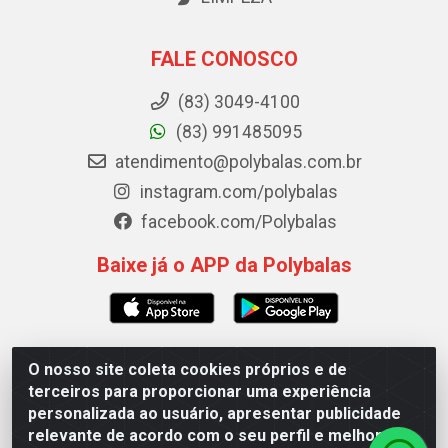
FALE CONOSCO
(83) 3049-4100
(83) 991485095
atendimento@polybalas.com.br
instagram.com/polybalas
facebook.com/Polybalas
Baixe já o APP da Polybalas
O nosso site coleta cookies próprios e de
Polybalas - Rua João Miguel de Souza, 173 Galpão B -
terceiros para proporcionar uma experiência
Ernesto Geisel, João Pessoa/PB - CEP 58.075-075 - CNPJ
personalizada ao usuário, apresentar publicidade
00.909.327/0002-61
relevante de acordo com o seu perfil e melhorar a