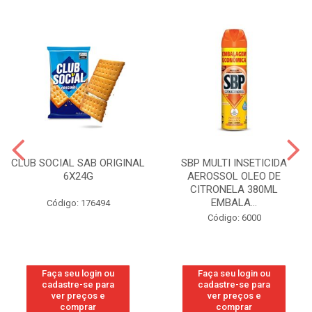
CLUB SOCIAL SAB ORIGINAL
SBP MULTI INSETICIDA
6X24G
AEROSSOL OLEO DE
CITRONELA 380ML
EMBALA...
Código: 176494
Código: 6000
Faça seu login ou
Faça seu login ou
cadastre-se para
cadastre-se para
ver preços e
ver preços e
comprar
comprar