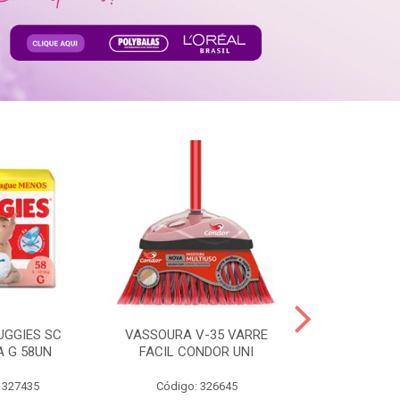
UGGIES SC
VASSOURA V-35 VARRE
TABLETE 80G
A G 58UN
FACIL CONDOR UNI
LEI
 327435
Código: 326645
Código: