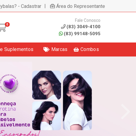
|
lybalas? - Cadastrar
Área do Representante
Fale Conosco
0
(83) 3049-4100
(83) 99148-5095
 e Suplementos
Marcas
Combos