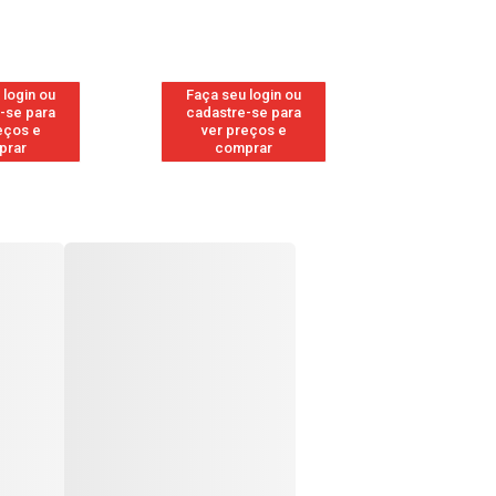
 login ou
Faça seu login ou
Faça seu 
-se para
cadastre-se para
cadastre
eços e
ver preços e
ver pr
prar
comprar
comp