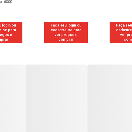
o: 6000
 login ou
Faça seu login ou
Faça seu
e-se para
cadastre-se para
cadastre
reços e
ver preços e
ver pr
prar
comprar
com