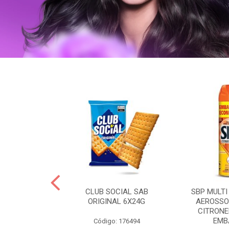
 BRASILID 80G
CLUB SOCIAL SAB
SBP MULTI
M LIMAO
ORIGINAL 6X24G
AEROSSO
CITRONE
EMBA
: 322465
Código: 176494