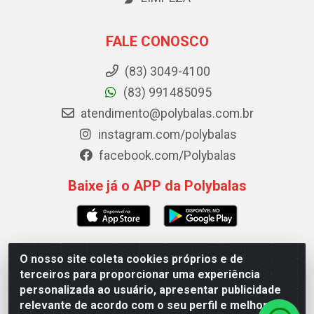
FALE CONOSCO
(83) 3049-4100
(83) 991485095
atendimento@polybalas.com.br
instagram.com/polybalas
facebook.com/Polybalas
Baixe já o APP da Polybalas
O nosso site coleta cookies próprios e de
Polybalas - Rua João Miguel de Souza, 173 Galpão B -
terceiros para proporcionar uma experiência
Ernesto Geisel, João Pessoa/PB - CEP 58.075-075 - CNPJ
personalizada ao usuário, apresentar publicidade
00.909.327/0002-61
relevante de acordo com o seu perfil e melhorar a