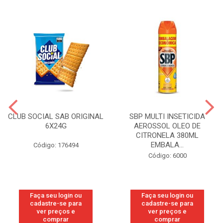
CLUB SOCIAL SAB ORIGINAL
SBP MULTI INSETICIDA
6X24G
AEROSSOL OLEO DE
CITRONELA 380ML
EMBALA...
Código: 176494
Código: 6000
Faça seu login ou
Faça seu login ou
cadastre-se para
cadastre-se para
ver preços e
ver preços e
comprar
comprar