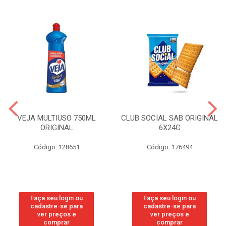
VEJA MULTIUSO 750ML
CLUB SOCIAL SAB ORIGINAL
ORIGINAL
6X24G
Código: 128651
Código: 176494
Faça seu login ou
Faça seu login ou
cadastre-se para
cadastre-se para
ver preços e
ver preços e
comprar
comprar