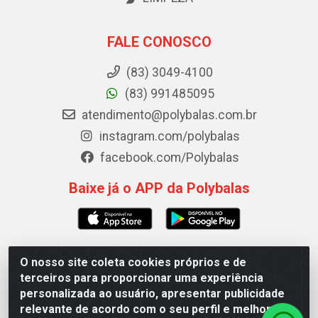
FALE CONOSCO
(83) 3049-4100
(83) 991485095
atendimento@polybalas.com.br
instagram.com/polybalas
facebook.com/Polybalas
Baixe já o APP da Polybalas
O nosso site coleta cookies próprios e de
Polybalas - Rua João Miguel de Souza, 173 Galpão B -
terceiros para proporcionar uma experiência
Ernesto Geisel, João Pessoa/PB - CEP 58.075-075 - CNPJ
personalizada ao usuário, apresentar publicidade
00.909.327/0002-61
relevante de acordo com o seu perfil e melhorar a