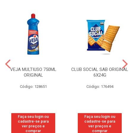
VEJA MULTIUSO 750ML
CLUB SOCIAL SAB ORIGINAL
ORIGINAL
6X24G
Código: 128651
Código: 176494
Faça seu login ou
Faça seu login ou
cadastre-se para
cadastre-se para
ver preços e
ver preços e
comprar
comprar