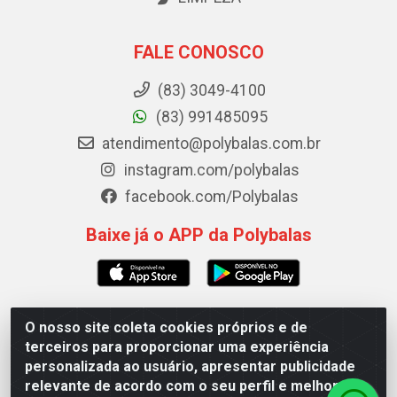
FALE CONOSCO
(83) 3049-4100
(83) 991485095
atendimento@polybalas.com.br
instagram.com/polybalas
facebook.com/Polybalas
Baixe já o APP da Polybalas
O nosso site coleta cookies próprios e de
Polybalas - Rua João Miguel de Souza, 173 Galpão B -
terceiros para proporcionar uma experiência
Ernesto Geisel, João Pessoa/PB - CEP 58.075-075 - CNPJ
personalizada ao usuário, apresentar publicidade
00.909.327/0002-61
relevante de acordo com o seu perfil e melhorar a